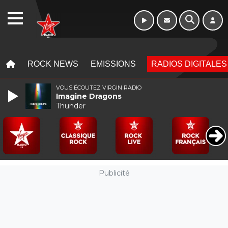
Morning - 6h à 10h
WEBRADIO
MENU
MENU
ROCK NEWS
EMISSIONS
RADIOS DIGITALES
VOUS ÉCOUTEZ VIRGIN RADIO
Imagine Dragons
Thunder
Publicité