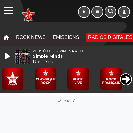
Morning - 6h à 10h
WEBRADIO
MENU
MENU
ROCK NEWS
EMISSIONS
RADIOS DIGITALES
VOUS ÉCOUTEZ VIRGIN RADIO
Simple Minds
Don't You
Publicité