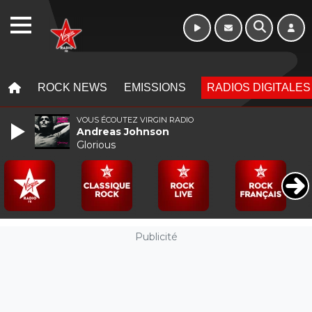
16h - 20h
WEBRADIO
MENU
MENU
ROCK NEWS
EMISSIONS
RADIOS DIGITALES
VOUS ÉCOUTEZ VIRGIN RADIO
Andreas Johnson
Glorious
Publicité