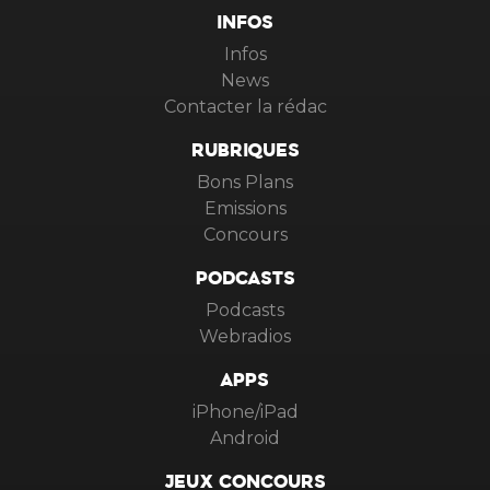
INFOS
Infos
News
Contacter la rédac
RUBRIQUES
Bons Plans
Emissions
Concours
PODCASTS
Podcasts
Webradios
APPS
iPhone/iPad
Android
JEUX CONCOURS