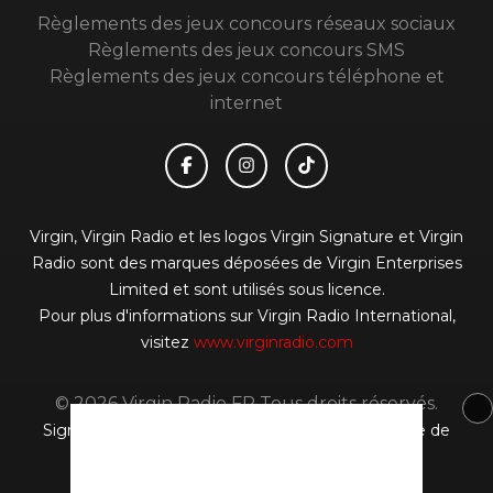
Règlements des jeux concours réseaux sociaux
Règlements des jeux concours SMS
Règlements des jeux concours téléphone et
internet
Virgin, Virgin Radio et les logos Virgin Signature et Virgin
Radio sont des marques déposées de Virgin Enterprises
Limited et sont utilisés sous licence.
Pour plus d'informations sur Virgin Radio International,
visitez
www.virginradio.com
© 2026 Virgin Radio FR Tous droits réservés.
Signaler un contenu
-
Mentions légales
-
Politique de
cookies
-
Contact