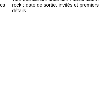
ica
rock : date de sortie, invités et premiers
détails