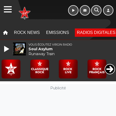
WEBRADIO
MENU
MENU
ROCK NEWS
EMISSIONS
RADIOS DIGITALES
VOUS ÉCOUTEZ VIRGIN RADIO
Soul Asylum
Runaway Train
Publicité