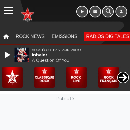
Morning - 6h à 10h
WEBRADIO
MENU
MENU
ROCK NEWS
EMISSIONS
RADIOS DIGITALES
VOUS ÉCOUTEZ VIRGIN RADIO
Inhaler
A Question Of You
Publicité