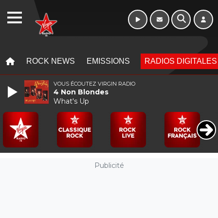
WEBRADIO
MENU
MENU
ROCK NEWS
EMISSIONS
RADIOS DIGITALES
VOUS ÉCOUTEZ VIRGIN RADIO
4 Non Blondes
What's Up
Publicité