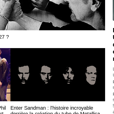
27 ?
hil
Enter Sandman : l'histoire incroyable
rt
derrière la création du tube de Metallica