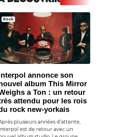
A DECOUVRIR
Rock
Interpol annonce son
nouvel album This Mirror
Weighs a Ton : un retour
très attendu pour les rois
du rock new-yorkais
Après plusieurs années d’attente,
Interpol est de retour avec un
nouvel album studio. Le groupe