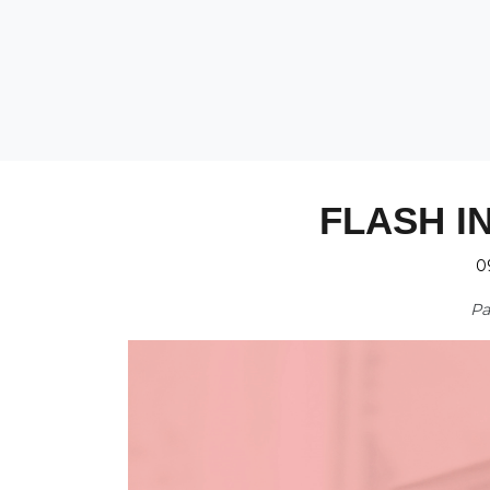
FLASH I
0
P