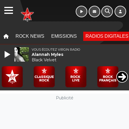
Week-end de 16h
WEBRADIO
à 20h
MENU
MENU
ROCK NEWS
EMISSIONS
RADIOS DIGITALES
VOUS ÉCOUTEZ VIRGIN RADIO
Alannah Myles
Black Velvet
Publicité