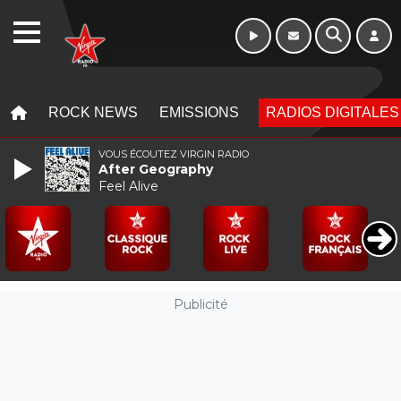
WEBRADIO
MENU
MENU
ROCK NEWS
EMISSIONS
RADIOS DIGITALES
VOUS ÉCOUTEZ VIRGIN RADIO
After Geography
Feel Alive
Publicité