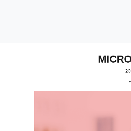
MICRO
20
P