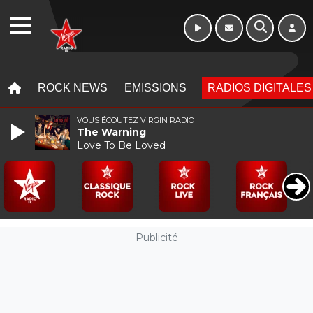
Week-end de 06h
WEBRADIO
à 12h
MENU
MENU
ROCK NEWS
EMISSIONS
RADIOS DIGITALES
VOUS ÉCOUTEZ VIRGIN RADIO
The Warning
Love To Be Loved
Publicité