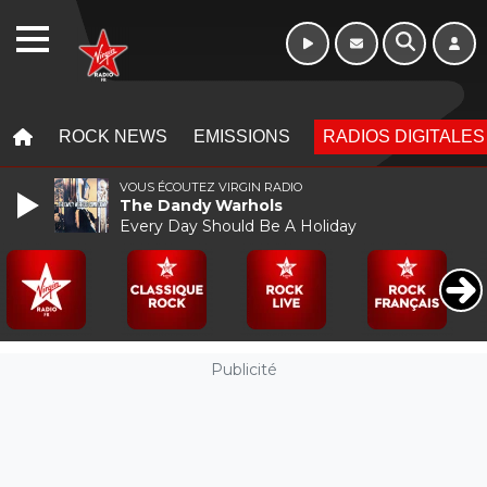
Week-end de 06h
WEBRADIO
à 12h
MENU
MENU
ROCK NEWS
EMISSIONS
RADIOS DIGITALES
VOUS ÉCOUTEZ VIRGIN RADIO
The Dandy Warhols
Every Day Should Be A Holiday
Publicité