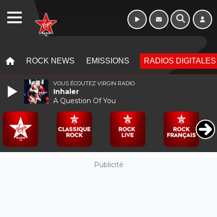
Morning - 6h à 10h
WEBRADIO
MENU
MENU
ROCK NEWS
EMISSIONS
RADIOS DIGITALES
VOUS ÉCOUTEZ VIRGIN RADIO
Inhaler
A Question Of You
Publicité