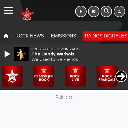
WEBRADIO
MENU
MENU
ROCK NEWS
EMISSIONS
RADIOS DIGITALES
VOUS ÉCOUTEZ VIRGIN RADIO
The Dandy Warhols
We Used to Be Friends
Publicité