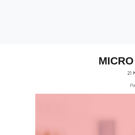
MICRO
21 
P