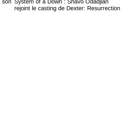
 son
System of a Down : Shavo Odadjian
rejoint le casting de Dexter: Resurrection