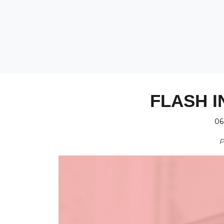
FLASH I
06
P