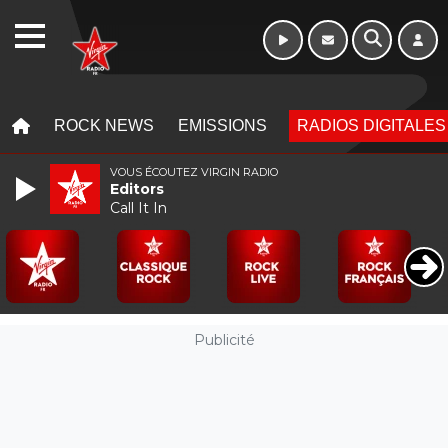
10h - 13h
WEBRADIO
MENU
MENU
ROCK NEWS
EMISSIONS
RADIOS DIGITALES
VOUS ÉCOUTEZ VIRGIN RADIO
Editors
Call It In
Publicité