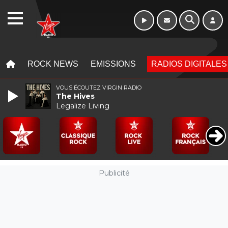
10h - 13h
WEBRADIO
MENU
MENU
ROCK NEWS
EMISSIONS
RADIOS DIGITALES
VOUS ÉCOUTEZ VIRGIN RADIO
The Hives
Legalize Living
Publicité