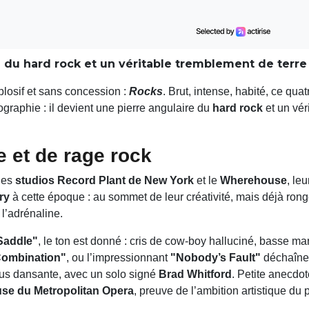
e du hard rock et un véritable tremblement de terre
losif et sans concession :
Rocks
. Brut, intense, habité, ce q
raphie : il devient une pierre angulaire du
hard rock
et un vér
 et de rage rock
les
studios Record Plant de New York
et le
Wherehouse
, le
ry
à cette époque : au sommet de leur créativité, mais déjà rong
t l’adrénaline.
Saddle"
, le ton est donné : cris de cow-boy halluciné, basse marti
ombination"
, ou l’impressionnant
"Nobody’s Fault"
déchaînen
us dansante, avec un solo signé
Brad Whitford
. Petite anecdo
se du Metropolitan Opera
, preuve de l’ambition artistique du p