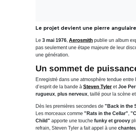
Le projet devient une pierre angulair
Le
3 mai 1976
,
Aerosmith
publie un album exp
pas seulement une étape majeure de leur discog
une génération.
Un sommet de puissance
Enregistré dans une atmosphère tendue entre 
d’esprit de la bande à
Steven Tyler
et
Joe Per
rugueux
,
plus nerveux
, taillé pour la scène e
Dès les premières secondes de
"Back in the 
Les morceaux comme
"Rats in the Cellar"
,
"C
Child"
apporte une touche
funky et groovy
pl
refrain, Steven Tyler a fait appel à une
chanteu