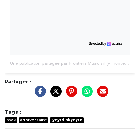
Une publication partagée par Frontiers Music srl (@frontiersmusicsrl)
Partager :
Tags :
rock
anniversaire
lynyrd-skynyrd