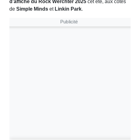
d’affiche du Rock Werchter 2025
cet été, aux côtés
de
Simple Minds
et
Linkin Park
.
Publicité