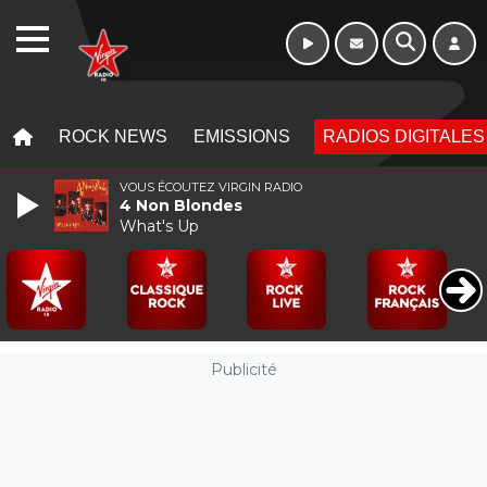
WEBRADIO
MENU
MENU
ROCK NEWS
EMISSIONS
RADIOS DIGITALES
VOUS ÉCOUTEZ VIRGIN RADIO
4 Non Blondes
What's Up
Publicité