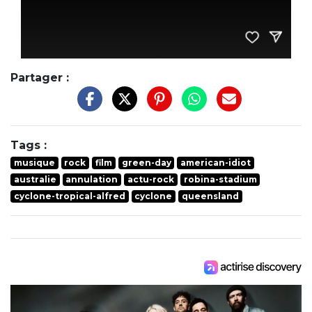
Partager :
Tags :
musique
rock
film
green-day
american-idiot
australie
annulation
actu-rock
robina-stadium
cyclone-tropical-alfred
cyclone
queensland