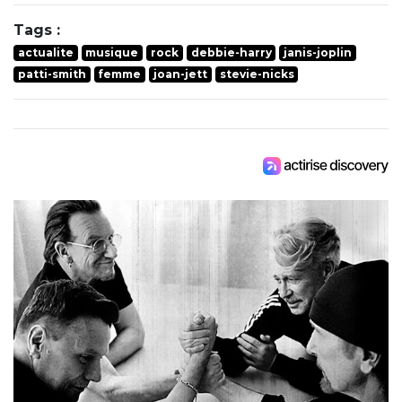
Tags :
actualite
musique
rock
debbie-harry
janis-joplin
patti-smith
femme
joan-jett
stevie-nicks