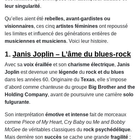
leur singularité
.
Qu’elles aient été
rebelles, avant-gardistes ou
visionnaires
, ces cinq
artistes féminines
ont repoussé
les limites et influencé des générations entières de
musiciennes et musiciens
. Voici leur histoire.
1.
Janis Joplin – L’âme du blues-rock
Avec sa
voix éraillée
et son
charisme électrique
,
Janis
Joplin
est devenue une
légende
du
rock et du blues
dans les années 60. Originaire du
Texas
, elle s’impose
d’abord comme chanteuse du groupe
Big Brother and the
Holding Company
, avant de poursuivre une carrière
solo
fulgurante
.
Son interprétation
émotive et intense
fait de morceaux
comme
Piece of My Heart
,
Cry Baby
ou
Me and Bobby
McGee
de véritables classiques du
rock psychédélique
.
Mais derrière son
succès
se cache une grande
fragilité
: