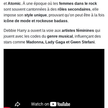
et
Atomic
. À une époque où les
femmes dans le rock
sont souvent cantonnées à des
rôles secondaires
, elle
impose son
style unique
, prouvant qu’on peut être à la fois
icône de mode et rockeuse badass
.
Debbie Harry a ouvert la voie aux
artistes féminines
qui
jouent avec les codes du
genre musical
, influençant des
stars comme
Madonna, Lady Gaga et Gwen Stefani
.