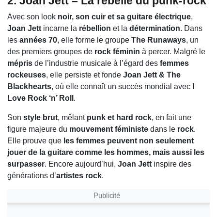
2. Joan Jett – La rebelle du punk-rock
Avec son look
noir, son cuir et sa guitare électrique
,
Joan Jett
incarne la
rébellion
et la
détermination
. Dans
les
années 70
, elle forme le groupe
The Runaways
, un
des premiers groupes de
rock féminin
à percer. Malgré le
mépris
de l’industrie musicale à l’égard des
femmes
rockeuses
, elle persiste et fonde
Joan Jett & The
Blackhearts
, où elle connaît un succès mondial avec
I
Love Rock ‘n’ Roll
.
Son
style brut
, mêlant
punk et hard rock
, en fait une
figure majeure du
mouvement féministe
dans le
rock
.
Elle prouve que
les femmes peuvent non seulement
jouer de la guitare comme les hommes, mais aussi les
surpasser
. Encore aujourd’hui,
Joan Jett
inspire des
générations d’
artistes rock
.
Publicité