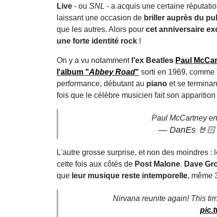
Live
- ou
SNL
- a acquis une certaine réputation
laissant une occasion de
briller auprès du pu
que les autres. Alors pour
cet anniversaire ex
une forte identité rock
!
On y a vu notamment
l'ex Beatles
Paul McCar
l'album "
Abbey Road
"
sorti en 1969, comme 
performance, débutant au
piano
et se terminan
fois que le célèbre musicien fait son apparition
Paul McCartney e
— DanEs 🤘🏻
L'autre grosse surprise, et non des moindres :
cette fois aux côtés de
Post Malone
.
Dave Gro
que
leur musique reste intemporelle
, même 3
Nirvana reunite again! This t
pic.