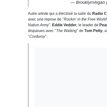
— BrooklynVegan 
Autre artiste qui a électrisé la salle du
Radio Ci
avec une reprise de "
Rockin' in the Free World
Nation Army
".
Eddie Vedder
, le leader de
Pea
disparues avec "
The Waiting
" de
Tom Petty
, 
"
Corduroy
".