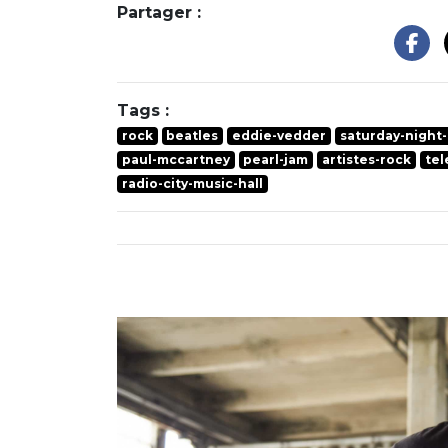
Partager :
Tags :
rock
beatles
eddie-vedder
saturday-night-
paul-mccartney
pearl-jam
artistes-rock
tel
radio-city-music-hall