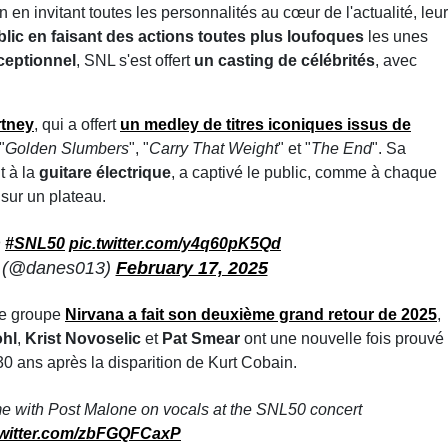
 en invitant toutes les personnalités au cœur de l'actualité, leur
blic en faisant des actions toutes plus loufoques
les unes
ceptionnel
, SNL s'est offert
un casting de célébrités
, avec
tney
, qui a offert
un medley de titres iconiques issus de
"
Golden Slumbers
", "
Carry That Weight
" et "
The End
". Sa
t à la
guitare électrique
, a captivé le public, comme à chaque
 sur un plateau.
n
#SNL50
pic.twitter.com/y4q60pK5Qd
 (@danes013)
February 17, 2025
 le groupe
Nirvana a fait son deuxième grand retour de 2025
,
hl
,
Krist Novoselic
et
Pat Smear
ont une nouvelle fois prouvé
0 ans après la disparition de Kurt Cobain.
ime with Post Malone on vocals at the SNL50 concert
twitter.com/zbFGQFCaxP