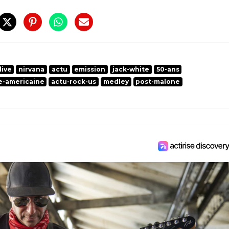
live
nirvana
actu
emission
jack-white
50-ans
e-americaine
actu-rock-us
medley
post-malone