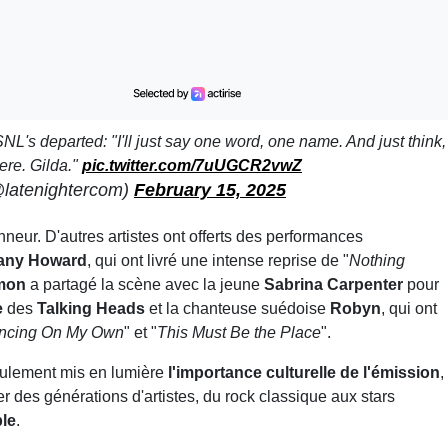
's departed: "I'll just say one word, one name. And just think,
ere. Gilda."
pic.twitter.com/7uUGCR2vwZ
@latenightercom)
February 15, 2025
onneur. D'autres artistes ont offerts des performances
tany Howard
, qui ont livré une intense reprise de "
Nothing
mon
a partagé la scène avec la jeune
Sabrina Carpenter
pour
e
des
Talking Heads
et la chanteuse suédoise
Robyn
, qui ont
ncing On My Own
" et "
This Must Be the Place
".
ulement mis en lumière
l'importance culturelle de l'émission
,
 des générations d'artistes, du rock classique aux stars
le
.