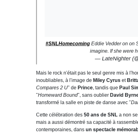
#SNLHomecoming
Eddie Vedder on on SNL
imagine. If she were h
— LateNighter (
Mais le rock n'était pas le seul genre mis à l'h
inoubliables, à l'image de
Miley Cyrus
et
Brit
Compares 2 U
" de
Prince
, tandis que
Paul Si
"
Homeward Bound
", sans oublier
David Byrn
transformé la salle en piste de danse avec "
Da
Cette célébration des
50 ans de SNL
a non se
mais a aussi démontré sa capacité à rassembler
contemporaines, dans
un spectacle mémorab