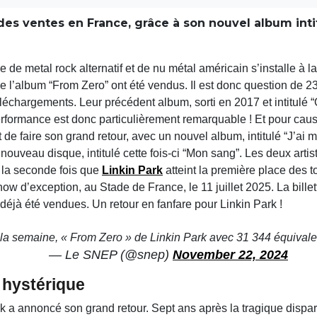
des ventes en France, grâce à son nouvel album inti
upe de metal rock alternatif et de nu métal américain s’installe à
l’album “From Zero” ont été vendus. Il est donc question de 2
léchargements. Leur précédent album, sorti en 2017 et intitulé “
formance est donc particulièrement remarquable ! Et pour cause
 de faire son grand retour, avec un nouvel album, intitulé “J’ai m
nouveau disque, intitulé cette fois-ci “Mon sang”. Les deux arti
t la seconde fois que
Linkin Park
atteint la première place des t
 d’exception, au Stade de France, le 11 juillet 2025. La bille
t déjà été vendues. Un retour en fanfare pour Linkin Park !
la semaine, « From Zero » de Linkin Park avec 31 344 équival
— Le SNEP (@snep)
November 22, 2024
 hystérique
k a annoncé son grand retour. Sept ans après la tragique dispar