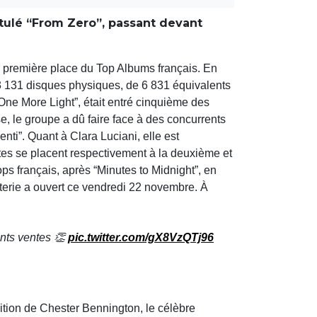
tulé “From Zero”, passant devant
 la première place du Top Albums français. En
3 131 disques physiques, de 6 831 équivalents
One More Light”, était entré cinquième des
, le groupe a dû faire face à des concurrents
enti”. Quant à Clara Luciani, elle est
stes se placent respectivement à la deuxième et
ops français, après “Minutes to Midnight”, en
tterie a ouvert ce vendredi 22 novembre. À
ents ventes 👏
pic.twitter.com/gX8VzQTj96
ition de Chester Bennington, le célèbre