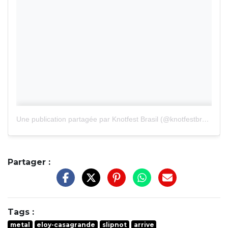
Une publication partagée par Knotfest Brasil (@knotfestbrasil)
Partager :
Tags :
metal
eloy-casagrande
slipnot
arrive