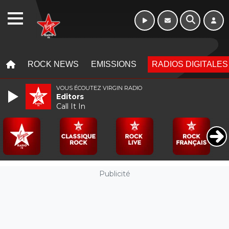
10h - 13h
WEBRADIO
MENU
MENU
ROCK NEWS
EMISSIONS
RADIOS DIGITALES
VOUS ÉCOUTEZ VIRGIN RADIO
Editors
Call It In
Publicité