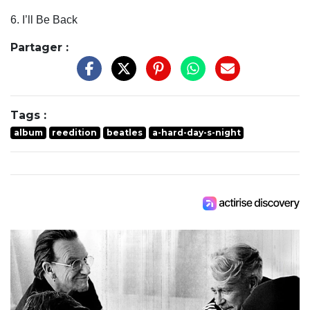
6. I’ll Be Back
Partager :
Tags :
album
reedition
beatles
a-hard-day-s-night