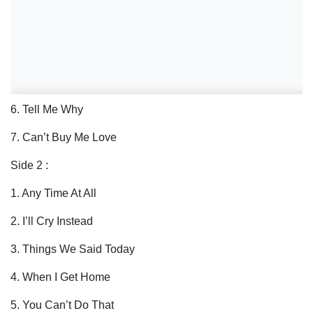
6. Tell Me Why
7. Can’t Buy Me Love
Side 2 :
1. Any Time At All
2. I’ll Cry Instead
3. Things We Said Today
4. When I Get Home
5. You Can’t Do That