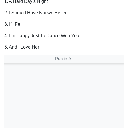
1. A Hard Day’s Night
2. I Should Have Known Better
3. If I Fell
4. I’m Happy Just To Dance With You
5. And I Love Her
Publicité