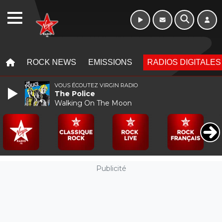
Week-end de 16h
WEBRADIO
à 20h
MENU
MENU
ROCK NEWS
EMISSIONS
RADIOS DIGITALES
VOUS ÉCOUTEZ VIRGIN RADIO
The Police
Walking On The Moon
Publicité