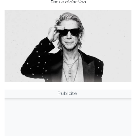
Par
La rédaction
Publicité