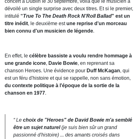
concert à Dublin le 30 septembre, voilà que le musicien a
dévoilé un single surprise avec deux titres. Et si le premier,
intitulé
“
True To The Death Rock N'Roll Ballad
" est un
titre inédit
, le deuxième est
une reprise d'un morceau
bien connu d'un musicien de légende
.
En effet, le
célèbre bassiste a voulu rendre hommage à
une grande icone
,
Davie Bowie
, en reprenant sa
chanson Heroes. Une évidence pour
Duff McKagan
, qui
est un féru d'histoire et qui se rappelle, non sans émotion,
du contexte politique à l'époque de la sortie de la
chanson en 1977
.
“ Le
choix de ”Heroes" de David Bowie m'a semblé
être un sujet naturel
(je suis bien sûr un grand
passionné d'histoire) ... des amants croisés dans