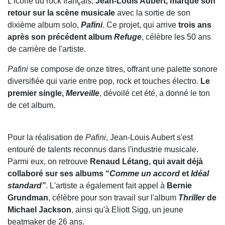
L'icône du rock français,
Jean-Louis Aubert, marque son
retour sur la scène musicale
avec la sortie de son
dixième album solo,
Pafini
. Ce projet, qui arrive
trois ans
après son précédent album
Refuge
, célèbre les 50 ans
de carrière de l'artiste.
Pafini
se compose de onze titres, offrant une palette sonore
diversifiée qui varie entre pop, rock et touches électro.
Le
premier single,
Merveille
, dévoilé cet été, a donné le ton
de cet album.
Pour la réalisation de
Pafini
, Jean-Louis Aubert s'est
entouré de talents reconnus dans l'industrie musicale.
Parmi eux, on retrouve
Renaud Létang, qui avait déjà
collaboré sur ses albums “
Comme un accord
et
Idéal
standard”
. L'artiste a également fait appel à
Bernie
Grundman
, célèbre pour son travail sur l'album
Thriller
de
Michael Jackson
, ainsi qu'à Eliott Sigg, un jeune
beatmaker de 26 ans.