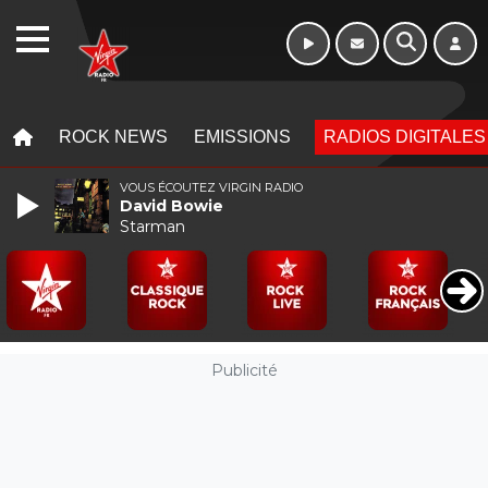
Morning - 6h à 10h
WEBRADIO
MENU
MENU
ROCK NEWS
EMISSIONS
RADIOS DIGITALES
VOUS ÉCOUTEZ VIRGIN RADIO
David Bowie
Starman
Publicité