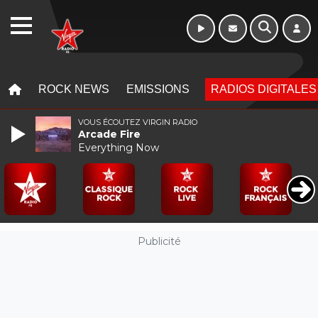
Morning - 6h à 10h
WEBRADIO
MENU
MENU
ROCK NEWS
EMISSIONS
RADIOS DIGITALES
VOUS ÉCOUTEZ VIRGIN RADIO
Arcade Fire
Everything Now
Publicité