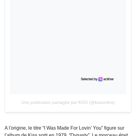
Une publication partagée par KISS (@kissonline)
A l'origine, le titre “I Was Made For Lovin’ You” figure sur
l'album de Kiss sorti en 1979, “Dynasty”. Le morceau était