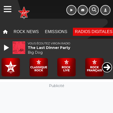
Morning - 6h à 10h
WEBRADIO
MENU
MENU
ROCK NEWS
EMISSIONS
RADIOS DIGITALES
VOUS ÉCOUTEZ VIRGIN RADIO
The Last Dinner Party
Big Dog
Publicité