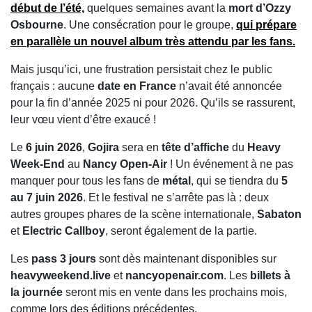
début de l’été,
quelques semaines avant la
mort d’Ozzy
Osbourne
. Une consécration pour le groupe,
qui prépare
en parallèle un
nouvel album
très attendu par les fans.
Mais jusqu’ici, une frustration persistait chez le public
français : aucune
date en France
n’avait été annoncée
pour la fin d’année 2025 ni pour 2026. Qu’ils se rassurent,
leur vœu vient d’être exaucé !
Le
6 juin 2026
,
Gojira
sera en
tête d’affiche
du
Heavy
Week-End
au
Nancy Open-Air
! Un événement à ne pas
manquer pour tous les fans de
métal
, qui se tiendra du
5
au 7 juin 2026
. Et le festival ne s’arrête pas là : deux
autres groupes phares de la scène internationale,
Sabaton
et
Electric Callboy
, seront également de la partie.
Les
pass 3 jours
sont dès maintenant disponibles sur
heavyweekend.live
et
nancyopenair.com
. Les
billets à
la journée
seront mis en vente dans les prochains mois,
comme lors des éditions précédentes.