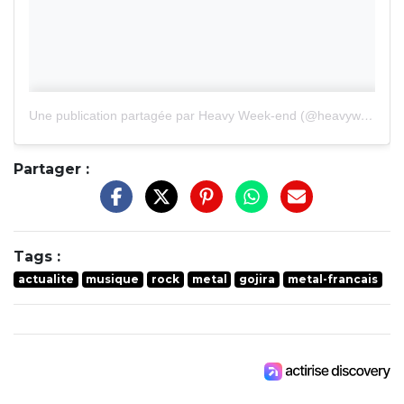
Une publication partagée par Heavy Week-end (@heavyweekend)
Partager :
Tags :
actualite
musique
rock
metal
gojira
metal-francais