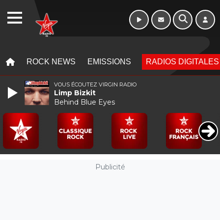
WEBRADIO
MENU
MENU
ROCK NEWS
EMISSIONS
RADIOS DIGITALES
VOUS ÉCOUTEZ VIRGIN RADIO
Limp Bizkit
Behind Blue Eyes
Publicité