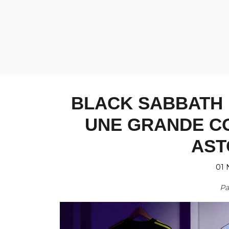
BLACK SABBATH 
UNE GRANDE C
AST
01 
P