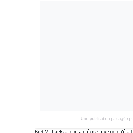
Une publication partagée par
Bret Michaels a tenu à préciser que rien n'étai