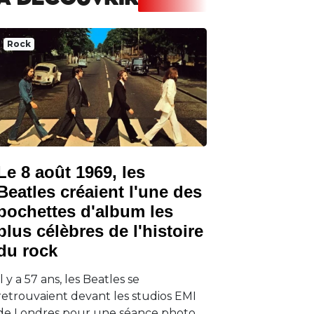
A DECOUVRIR
Rock
Le 8 août 1969, les
Beatles créaient l'une des
pochettes d'album les
plus célèbres de l'histoire
du rock
Il y a 57 ans, les Beatles se
retrouvaient devant les studios EMI
de Londres pour une séance photo