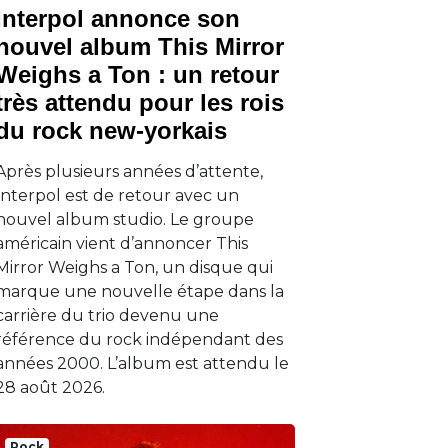
Interpol annonce son
nouvel album This Mirror
Weighs a Ton : un retour
très attendu pour les rois
du rock new-yorkais
Après plusieurs années d’attente,
Interpol est de retour avec un
nouvel album studio. Le groupe
américain vient d’annoncer This
Mirror Weighs a Ton, un disque qui
marque une nouvelle étape dans la
carrière du trio devenu une
référence du rock indépendant des
années 2000. L’album est attendu le
28 août 2026.
Rock