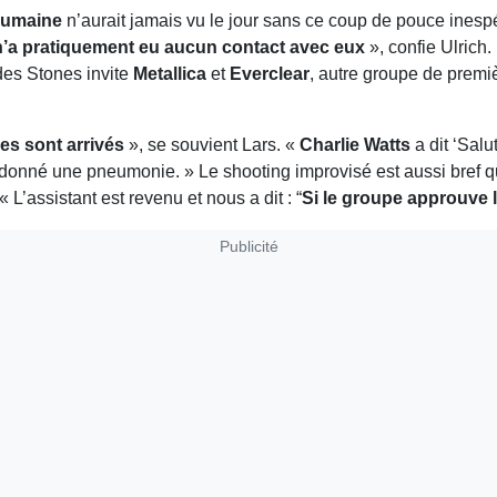
 humaine
n’aurait jamais vu le jour sans ce coup de pouce inesp
’a pratiquement eu aucun contact avec eux
», confie Ulrich
des Stones invite
Metallica
et
Everclear
, autre groupe de premiè
es sont arrivés
», se souvient Lars. «
Charlie Watts
a dit ‘Salut
onné une pneumonie. » Le shooting improvisé est aussi bref que f
« L’assistant est revenu et nous a dit : “
Si le groupe approuve 
Publicité