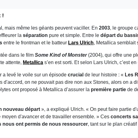
 !
ial, mais même les géants peuvent vaciller. En
2003
, le groupe c
effleurer la
séparation
pure et simple. Entre le
départ du bass
s
entre le frontman et le batteur
Lars Ulrich
, Metallica semblait 
tée dans le film
Some Kind of Monster
(2004), qui offre une pl
te attente,
Metallica
s’en est sorti. Et selon Lars Ulrich, c’est e
ur a levé le voile sur un épisode
crucial
de leur histoire : «
Les R
ous d'accord, on ne pouvait pas dire non aux Stones, alors on a d
lytes ont proposé à Metallica d’assurer la
première partie
de d
un nouveau départ
», a expliqué Ulrich. « On peut faire partie 
le moyen d'avancer et de travailler ensemble. » Ces
concerts sa
s nous ont permis de nous ressourcer
, tant sur le plan créat