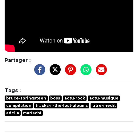
Partager :
Tags :
bruce-springsteen
boss
actu-rock
actu-musique
compilation
tracks-ii-the-lost-albums
titre-inedit
adelia
mariachi