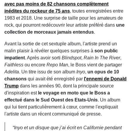
avec pas moins de
82 chansons complètement
inédites
du rockeur de 75 ans
, toutes enregistrées entre
1983 et 2018. Une surprise de taille pour les amateurs de
rock, qui pourront redécouvrir leur artiste préféré dans
une
collection de morceaux jamais entendus
.
Avant la sortie de cet sextuple album, l'artiste prend un
malin plaisir à révéler quelques surprises à
son public
impatient
. Après avoir sorti
Blindspot
,
Rain In The River
,
Faithless
ou encore
Repo Man
, le Boss vient de partager
Adelita
. Un titre issu de son album
Inyo
,
un opus de 10
chansons
qui avait été enregistré par
l'ennemi de Donald
Trump
dans les années 90, dont la principale source
d'inspiration est
le voyage en moto que le Boss a
effectué dans le Sud Ouest des Etats-Unis
. Un album
qui lui tient particulièrement à cœur, comme l'expliquait
l'artiste dans un récent communiqué de presse.
“
Inyo et un disque que j’ai écrit en Californie pendant