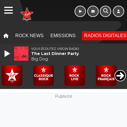
Week-end de 06h
WEBRADIO
à 12h
MENU
MENU
ROCK NEWS
EMISSIONS
RADIOS DIGITALES
VOUS ÉCOUTEZ VIRGIN RADIO
The Last Dinner Party
Big Dog
Publicité