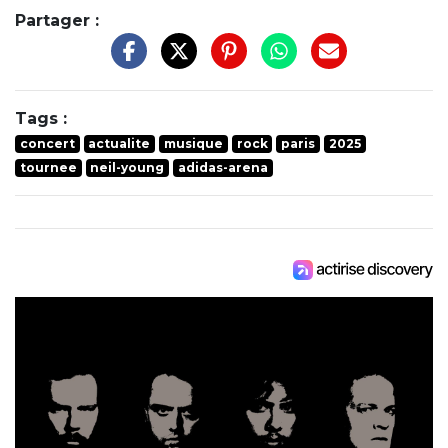
Partager :
Tags :
concert
actualite
musique
rock
paris
2025
tournee
neil-young
adidas-arena