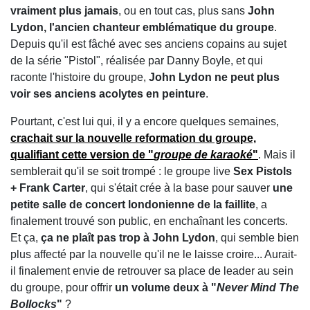
vraiment plus jamais
, ou en tout cas, plus sans
John
Lydon, l'ancien chanteur emblématique du groupe
.
Depuis qu'il est fâché avec ses anciens copains au sujet
de la série "Pistol", réalisée par Danny Boyle, et qui
raconte l'histoire du groupe,
John Lydon ne peut plus
voir ses anciens acolytes en peinture
.
Pourtant, c'est lui qui, il y a encore quelques semaines,
crachait sur la nouvelle reformation du groupe,
qualifiant cette version de "
groupe de karaoké
"
. Mais il
semblerait qu'il se soit trompé : le groupe live
Sex Pistols
+ Frank Carter
, qui s'était crée à la base pour sauver
une
petite salle de concert londonienne de la faillite
, a
finalement trouvé son public, en enchaînant les concerts.
Et ça,
ça ne plaît pas trop à John Lydon
, qui semble bien
plus affecté par la nouvelle qu'il ne le laisse croire... Aurait-
il finalement envie de retrouver sa place de leader au sein
du groupe, pour offrir
un volume deux à "
Never Mind The
Bollocks
"
?