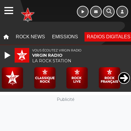
Week-end de 06h
WEBRADIO
à 12h
MENU
MENU
ROCK NEWS
EMISSIONS
RADIOS DIGITALES
VOUS ÉCOUTEZ VIRGIN RADIO
VIRGIN RADIO
LA ROCK STATION
Publicité