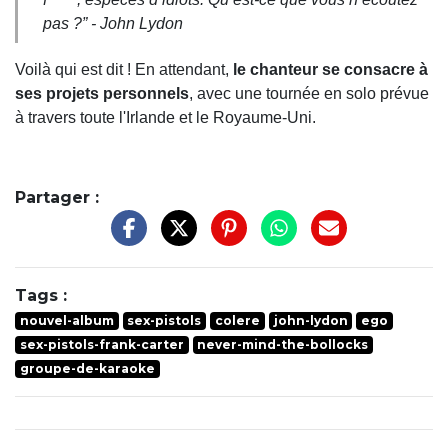
pas ?
” - John Lydon
Voilà qui est dit ! En attendant,
le chanteur se consacre à
ses projets personnels
, avec une tournée en solo prévue
à travers toute l'Irlande et le Royaume-Uni.
Partager :
Tags :
nouvel-album
sex-pistols
colere
john-lydon
ego
sex-pistols-frank-carter
never-mind-the-bollocks
groupe-de-karaoke