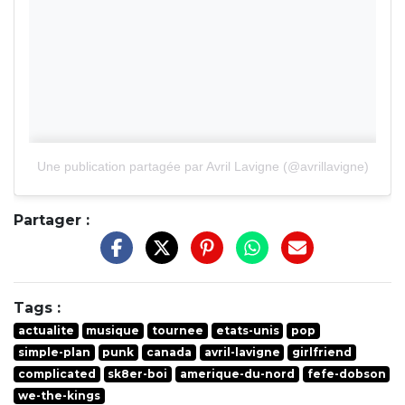
Une publication partagée par Avril Lavigne (@avrillavigne)
Partager :
Tags :
actualite
musique
tournee
etats-unis
pop
simple-plan
punk
canada
avril-lavigne
girlfriend
complicated
sk8er-boi
amerique-du-nord
fefe-dobson
we-the-kings