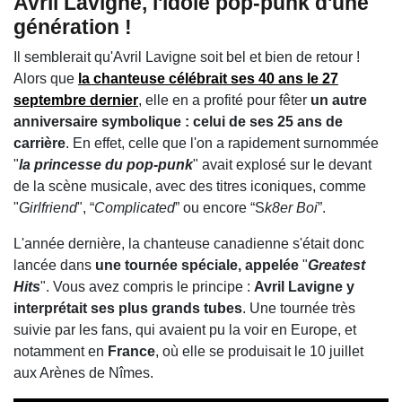
Avril Lavigne, l'idole pop-punk d'une
génération !
Il semblerait qu'Avril Lavigne soit bel et bien de retour !
Alors que
la chanteuse célébrait ses 40 ans le 27
septembre dernier
, elle en a profité pour fêter
un autre
anniversaire symbolique : celui de ses 25 ans de
carrière
. En effet, celle que l'on a rapidement surnommée
"
la princesse du pop-punk
" avait explosé sur le devant
de la scène musicale, avec des titres iconiques, comme
"
Girlfriend
", “
Complicated
” ou encore “S
k8er Boi
”.
L'année dernière, la chanteuse canadienne s'était donc
lancée dans
une tournée spéciale, appelée
"
Greatest
Hits
". Vous avez compris le principe :
Avril Lavigne y
interprétait ses plus grands tubes
. Une tournée très
suivie par les fans, qui avaient pu la voir en Europe, et
notamment en
France
, où elle se produisait le 10 juillet
aux Arènes de Nîmes.