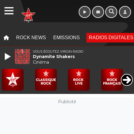
Week-end de 06h
WEBRADIO
à 12h
MENU
MENU
ROCK NEWS
EMISSIONS
RADIOS DIGITALES
VOUS ÉCOUTEZ VIRGIN RADIO
Dynamite Shakers
Cinéma
Publicité