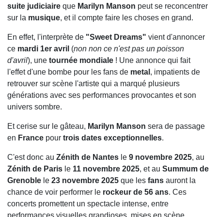
suite judiciaire
que
Marilyn Manson
peut se reconcentrer
sur la
musique
, et il compte faire les choses en grand.
En effet, l'interprète de
"Sweet Dreams"
vient d'annoncer
ce
mardi 1er avril
(
non non ce n'est pas un poisson
d'avril
), une
tournée mondiale
! Une annonce qui fait
l'effet d'une bombe pour les fans de
metal
, impatients de
retrouver sur scène l'artiste qui a marqué plusieurs
générations avec ses performances provocantes et son
univers sombre.
Et cerise sur le gâteau,
Marilyn Manson
sera de passage
en
France
pour
trois dates exceptionnelles
.
C'est donc au
Zénith de Nantes
le
9 novembre 2025
, au
Zénith de Paris
le
11 novembre 2025
, et au
Summum de
Grenoble
le
23 novembre 2025
que les
fans
auront la
chance de voir performer le
rockeur de 56 ans
. Ces
concerts promettent un spectacle intense, entre
performances visuelles grandioses, mises en scène