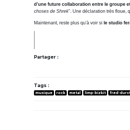
d'une future collaboration entre le groupe 
choses de Shrek
". Une déclaration très floue, 
Maintenant, reste plus qu'à voir si
le studio fe
Partager :
Tags :
musique
rock
metal
limp-bizkit
fred-durs