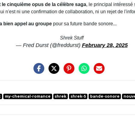
et le cinquième opus de la célèbre saga
, le principal intéress
qui n'est ni une confirmation de collaboration, ni un rejet de l'in
ra bien appel au groupe
pour sa future bande sonore...
Shrek Stuff
— Fred Durst (@freddurst)
February 28, 2025
t
my-chemical-romance
shrek
shrek-5
bande-sonore
nouve