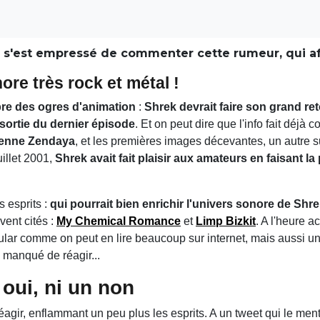
s'est empressé de commenter cette rumeur, qui affo
ore très rock et métal !
bre des ogres d'animation
:
Shrek devrait faire son grand r
 sortie du dernier épisode
. Et on peut dire que l'info fait déjà
enne Zendaya
, et les premières images décevantes, un autre 
uillet 2001,
Shrek avait fait plaisir aux amateurs en faisant la 
 esprits :
qui pourrait bien enrichir l'univers sonore de Shr
ent cités :
My Chemical Romance
et
Limp Bizkit
. A l'heure a
ular comme on peut en lire beaucoup sur internet, mais aussi un
s manqué de réagir...
 oui, ni un non
agir, enflammant un peu plus les esprits. A un tweet qui le men