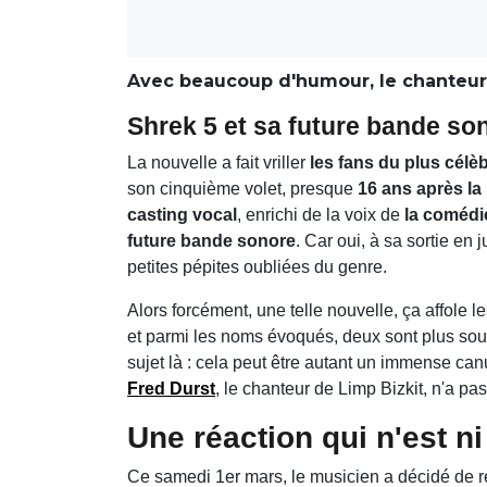
Avec beaucoup d'humour, le chanteur 
Shrek 5 et sa future bande son
La nouvelle a fait vriller
les fans du plus célè
son cinquième volet, presque
16 ans après la
casting vocal
, enrichi de la voix de
la comédi
future bande sonore
. Car oui, à sa sortie en j
petites pépites oubliées du genre.
Alors forcément, une telle nouvelle, ça affole les
et parmi les noms évoqués, deux sont plus souv
sujet là : cela peut être autant un immense can
Fred Durst
, le chanteur de Limp Bizkit, n'a pa
Une réaction qui n'est ni
Ce samedi 1er mars, le musicien a décidé de ré