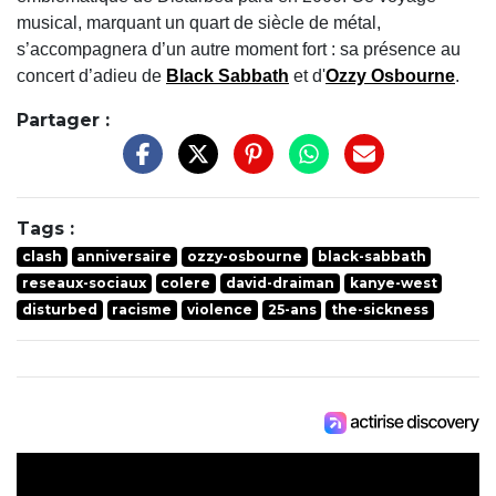
musical, marquant un quart de siècle de métal,
s’accompagnera d’un autre moment fort : sa présence au
concert d’adieu de
Black Sabbath
et d'
Ozzy Osbourne
.
Partager :
Tags :
clash
anniversaire
ozzy-osbourne
black-sabbath
reseaux-sociaux
colere
david-draiman
kanye-west
disturbed
racisme
violence
25-ans
the-sickness