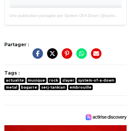
Une publication partagée par System Of A Down (@systemofadown)
Partager :
Tags :
actualite
musique
rock
slayer
system-of-a-down
metal
bagarre
serj-tankian
embrouille