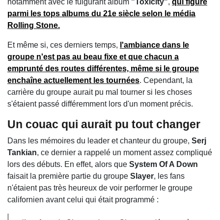
notamment avec le fulgurant album
"Toxicity"
,
qui figure
parmi les tops albums du 21e siècle selon le média
Rolling Stone
.
Et même si, ces derniers temps,
l'ambiance dans le
groupe n'est pas au beau fixe et que chacun a
emprunté des routes différentes, même si le groupe
enchaîne actuellement les tournées
. Cependant, la
carrière du groupe aurait pu mal tourner si les choses
s'étaient passé différemment lors d'un moment précis.
Un couac qui aurait pu tout changer
Dans les mémoires du leader et chanteur du groupe,
Serj
Tankian
, ce dernier a rappelé un moment assez compliqué
lors des débuts. En effet, alors que
System Of A Down
faisait la première partie du groupe
Slayer
, les fans
n'étaient pas très heureux de voir performer le groupe
californien avant celui qui était programmé :