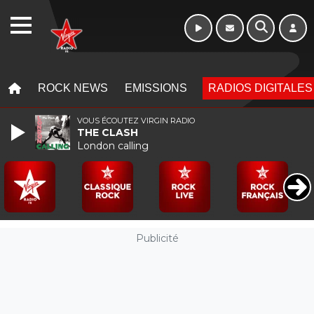
Week-end de 06h
WEBRADIO
à 12h
MENU
MENU
ROCK NEWS
EMISSIONS
RADIOS DIGITALES
VOUS ÉCOUTEZ VIRGIN RADIO
THE CLASH
London calling
Publicité