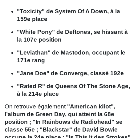
"Toxicity" de System Of A Down, à la
159e place
"White Pony" de Deftones, se hissant à
la 107e position
"Leviathan" de Mastodon, occupant le
171e rang
"Jane Doe" de Converge, classé 192e
"Rated R" de Queens Of The Stone Age,
à la 214e place
On retrouve également
"American Idiot",
l’album de Green Day, qui atteint la 68e
position ; "In Rainbows de Radiohead" se
classe 55e ; "Blackstar" de David Bowie
occupe la 24e place ; "Is This It des Strokes"