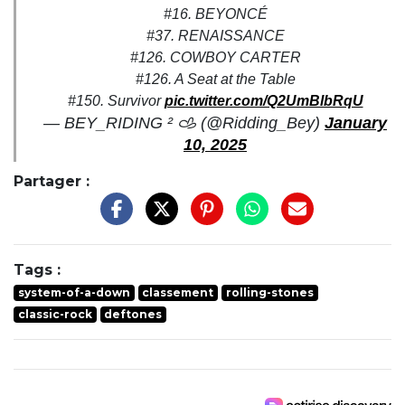
#16. BEYONCÉ
#37. RENAISSANCE
#126. COWBOY CARTER
#126. A Seat at the Table
#150. Survivor
pic.twitter.com/Q2UmBlbRqU
— BEY_RIDING ² 𐚁 (@Ridding_Bey)
January
10, 2025
Partager :
Tags :
system-of-a-down
classement
rolling-stones
classic-rock
deftones