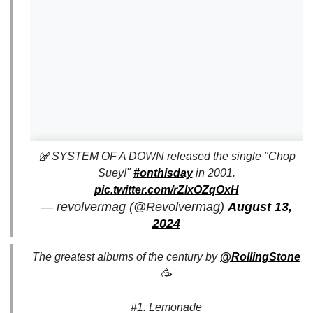
🥡 SYSTEM OF A DOWN released the single "Chop
Suey!"
#onthisday
in 2001.
pic.twitter.com/rZlxOZqOxH
— revolvermag (@Revolvermag)
August 13,
2024
The greatest albums of the century by
@RollingStone
🥳
#1. Lemonade