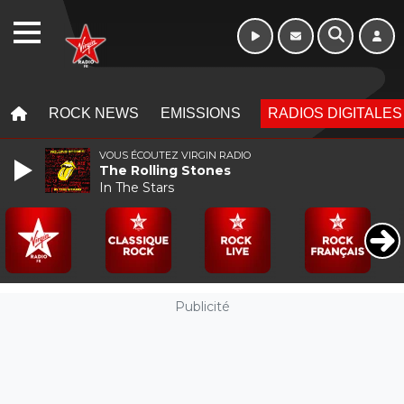
WEBRADIO
MENU
MENU
ROCK NEWS
EMISSIONS
RADIOS DIGITALES
VOUS ÉCOUTEZ VIRGIN RADIO
The Rolling Stones
In The Stars
Publicité