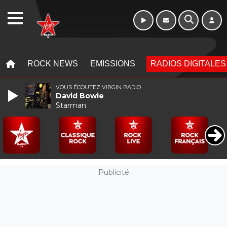
Morning - 6h à 10h
WEBRADIO
MENU
MENU
ROCK NEWS
EMISSIONS
RADIOS DIGITALES
VOUS ÉCOUTEZ VIRGIN RADIO
David Bowie
Starman
Publicité