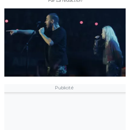
Par
La rédaction
Publicité