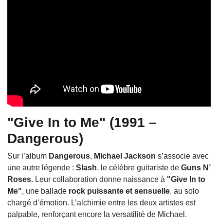
"Give In to Me" (1991 –
Dangerous)
Sur l’album
Dangerous
,
Michael Jackson
s’associe avec
une autre légende :
Slash
, le célèbre guitariste de
Guns N’
Roses
. Leur collaboration donne naissance à
"Give In to
Me"
, une ballade
rock puissante et sensuelle
, au solo
chargé d’émotion. L’alchimie entre les deux artistes est
palpable, renforçant encore la versatilité de Michael.