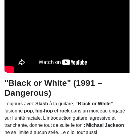
"Black or White" (1991 –
Dangerous)
Toujours avec
Slash
à la guitare,
"Black or White"
fusionne
pop, hip-hop et rock
dans un morceau engagé
sur l’unité raciale. L’introduction guitare, agressive et
tranchante, donne tout de suite le ton :
Michael Jackson
ne se limite à aucun style. Le clip, tout aussi