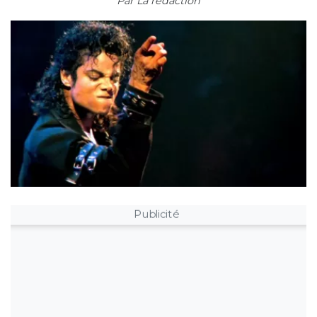
Par
La rédaction
Publicité