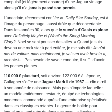
compulsif (et légèrement absurde) d’une Jaguar vintage
alors qu’il n’a
jamais passé son permis
.
L’anecdote, récemment confiée au
Daily Star Sunday
, est à
l’image du personnage : aussi drôle que déconcertante.
Dans les années 90, alors que
le succès d’Oasis explose
avec
Definitely Maybe
et
(What’s the Story) Morning
Glory?
, Noel se sent pousser des ailes. « Quand je suis
devenu une rock star à part entière, je me suis dit :
Je n’ai
pas de voiture, mais maintenant, je vais en avoir besoin
»,
raconte-t-il. Pas besoin de savoir conduire, il suffit d’avoir
les poches pleines.
110 000 £ plus tard
, soit environ 122 000 € à l’époque,
Gallagher s’offre une
Jaguar Mark II de 1967
— clin d’œil
à son année de naissance. Mais pas n’importe laquelle :
un modèle entièrement restauré, équipé de technologies
modernes, commandé auprès d’une entreprise spécialisée
dans les classiques retapés. Le genre de bolide pour
lequel on attend près de deux ans avant la livraison.