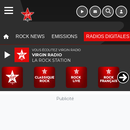
Week-end de 16h
WEBRADIO
à 20h
MENU
MENU
ROCK NEWS
EMISSIONS
RADIOS DIGITALES
VOUS ÉCOUTEZ VIRGIN RADIO
VIRGIN RADIO
LA ROCK STATION
Publicité