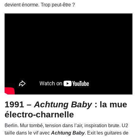
devient énorme. Trop peut-être ?
1991 –
Achtung Baby
: la mue
électro-charnelle
Berlin. Mur tombé, tension dans l’air, inspiration brute. U2
taille dans le vif avec
Achtung Baby
. Exit les guitares de