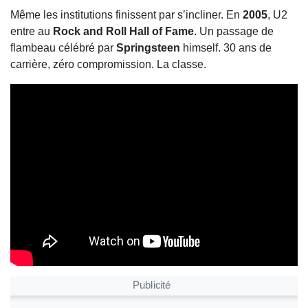
Même les institutions finissent par s’incliner. En
2005
, U2
entre au
Rock and Roll Hall of Fame
. Un passage de
flambeau célébré par
Springsteen
himself. 30 ans de
carrière, zéro compromission. La classe.
Publicité